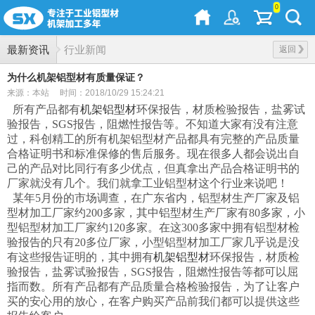
0
最新资讯
行业新闻
返回
为什么机架铝型材有质量保证？
来源：本站
时间：2018/10/29 15:24:21
所有产品都有
机架铝型材
环保报告，材质检验报告，盐雾试
验报告，SGS报告，阻燃性报告等。不知道大家有没有注意
过，科创精工的所有机架铝型材产品都具有完整的产品质量
合格证明书和标准保修的售后服务。现在很多人都会说出自
己的产品对比同行有多少优点，但真拿出产品合格证明书的
厂家就没有几个。我们就拿工业铝型材这个行业来说吧！
某年5月份的市场调查，在广东省内，铝型材生产厂家及铝
型材加工厂家约200多家，其中铝型材生产厂家有80多家，小
型铝型材加工厂家约120多家。在这300多家中拥有铝型材检
验报告的只有20多位厂家，小型铝型材加工厂家几乎说是没
有这些报告证明的，其中拥有
机架铝型材
环保报告，材质检
验报告，盐雾试验报告，SGS报告，阻燃性报告等都可以屈
指而数。所有产品都有产品质量合格检验报告，为了让客户
买的安心用的放心，在客户购买产品前我们都可以提供这些