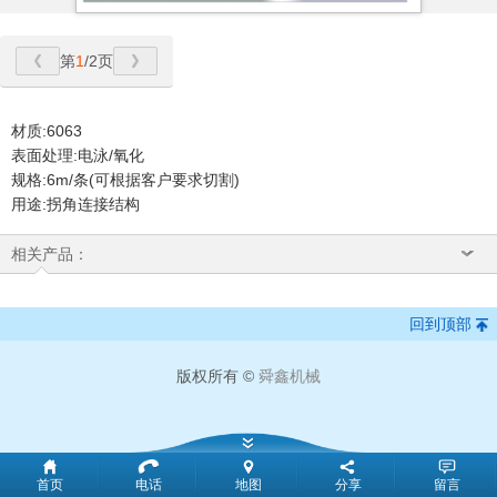
第
1
/2页
材质:6063
表面处理:电泳/氧化
规格:6m/条(可根据客户要求切割)
用途:拐角连接结构
相关产品：
回到顶部
版权所有 ©
舜鑫机械
51La
首页
电话
地图
分享
留言